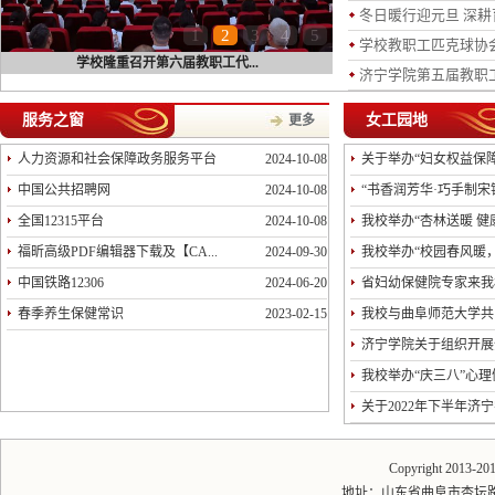
冬日暖行迎元旦 深耕
1
2
3
4
5
学校教职工匹克球协
学校隆重召开第六届教职工代...
济宁学院第五届教职
服务之窗
女工园地
更多
人力资源和社会保障政务服务平台
2024-10-08
关于举办“妇女权益保
中国公共招聘网
2024-10-08
“书香润芳华·巧手制宋
全国12315平台
2024-10-08
我校举办“杏林送暖 健
福昕高级PDF编辑器下载及【CA...
2024-09-30
我校举办“校园春风暖
中国铁路12306
2024-06-20
省妇幼保健院专家来我
春季养生保健常识
2023-02-15
我校与曲阜师范大学共
济宁学院关于组织开展全
我校举办“庆三八”心
关于2022年下半年济宁
Copyright 2013-
地址：山东省曲阜市杏坛路1号