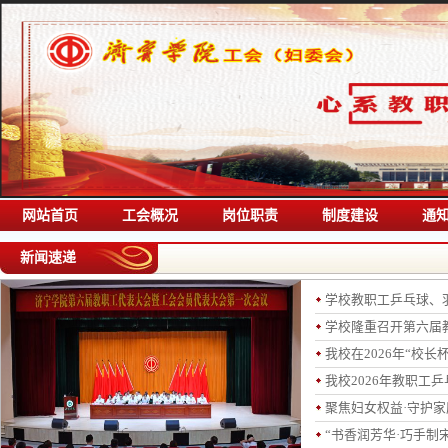
网站首页
工会概况
岗位职责
制度建设
通
新闻速递
学校教职工乒乓球、
学校隆重召开第六届教
我校在2026年“校长
我校2026年教职工
聚焦妇女权益·守护家
“书香润芳华·巧手制